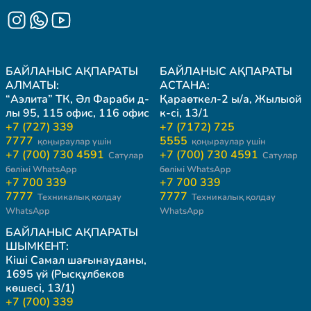
БАЙЛАНЫС АҚПАРАТЫ
БАЙЛАНЫС АҚПАРАТЫ
АЛМАТЫ:
АСТАНА:
“Аэлита” ТК, Әл Фараби д-
Қараөткел-2 ы/а, Жылыой
лы 95, 115 офис, 116 офис
к-сі, 13/1
+7 (727) 339
+7 (7172) 725
7777
5555
қоңыраулар үшін
қоңыраулар үшін
+7 (700) 730 4591
+7 (700) 730 4591
Сатулар
Сатулар
бөлімі WhatsApp
бөлімі WhatsApp
+7 700 339
+7 700 339
7777
7777
Техникалық қолдау
Техникалық қолдау
WhatsApp
WhatsApp
БАЙЛАНЫС АҚПАРАТЫ
ШЫМКЕНТ:
Кіші Самал шағынауданы,
1695 үй (Рысқұлбеков
көшесі, 13/1)
+7 (700) 339