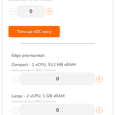
машина үшін 12 000 тг/айына
Тағы да vDC қосу
Edge роутерлері:
Compact - 1 vCPU, 512 MB vRAM
мекенжай үшін 3800 тг/айына
Large - 2 vCPU, 1 GB vRAM
мекенжай үшін 9055 тг/айына