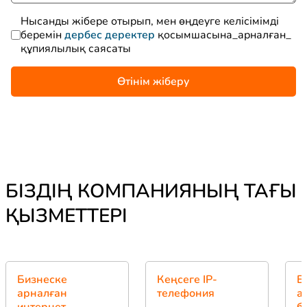
Нысанды жібере отырып, мен өңдеуге келісімімді
беремін
дербес деректер
қосымшасына_арналған_
құпиялылық саясаты
Өтінім жіберу
БІЗДІҢ КОМПАНИЯНЫҢ ТАҒЫ
ҚЫЗМЕТТЕРІ
Бизнеске
Кеңсеге IP-
Б
арналған
телефония
а
интернет
б