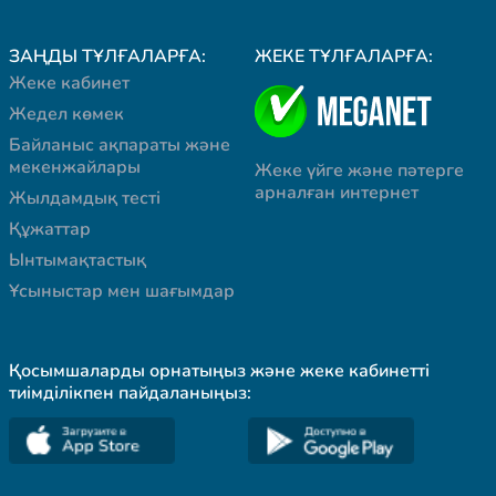
ЗАҢДЫ ТҰЛҒАЛАРҒА:
ЖЕКЕ ТҰЛҒАЛАРҒА:
Жеке кабинет
Жедел көмек
Байланыс ақпараты және
мекенжайлары
Жеке үйге және пәтерге
арналған интернет
Жылдамдық тесті
Құжаттар
Ынтымақтастық
Ұсыныстар мен шағымдар
Қосымшаларды орнатыңыз және жеке кабинетті
тиімділікпен пайдаланыңыз: