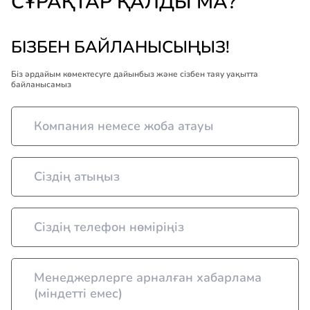
СҰРАҚТАР ҚАЛДЫ МА?
БІЗБЕН БАЙЛАНЫСЫҢЫЗ!
Біз әрдайым көмектесуге дайынбыз және сізбен таяу уақытта
байланысамыз