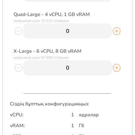
Quad-Large - 4 vCPU, 1 GB vRAM
мекенжай үшін 13 213 тг/айына
X-Large - 6 vCPU, 8 GB vRAM
мекенжай үшін 57 600 тг/айына
Сіздің бұлттық конфигурацияңыз:
vCPU
:
1
ядролар
vRAM
:
1
Гб