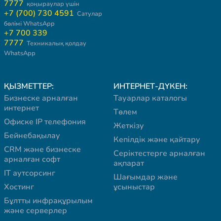
7777
қоңыраулар үшін
+7 (700) 730 4591
Сатулар
бөлімі WhatsApp
+7 700 339
7777
Техникалық қолдау
WhatsApp
ҚЫЗМЕТТЕР:
ИНТЕРНЕТ-ДҮКЕН:
Бизнеске арналған
Тауарлар каталогы
интернет
Төлем
Офиске IP телефония
Жеткізу
Бейнебақылау
Кепілдік және қайтару
CRM және бизнеске
Серіктестерге арналған
арналған софт
ақпарат
IT аутсорсинг
Шағымдар және
Хостинг
ұсыныстар
Бұлтты инфрақұрылым
және серверлер