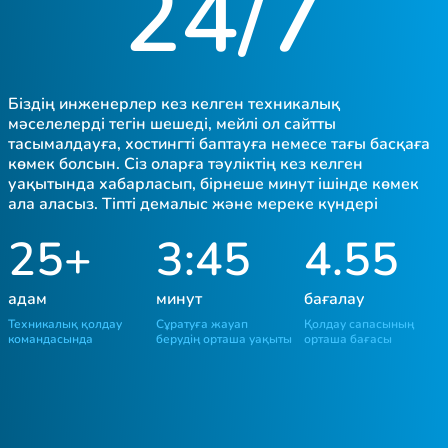
24/7
Біздің инженерлер кез келген техникалық
мәселелерді тегін шешеді, мейлі ол сайтты
тасымалдауға, хостингті баптауға немесе тағы басқаға
көмек болсын. Сіз оларға тәуліктің кез келген
уақытында хабарласып, бірнеше минут ішінде көмек
ала аласыз. Тіпті демалыс және мереке күндері
25+
3:45
4.55
адам
минут
бағалау
Техникалық қолдау
Сұратуға жауап
Қолдау сапасының
командасында
берудің орташа уақыты
орташа бағасы