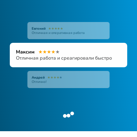
Евгений
★
★
★
★
★
Ирина
Антон
★
★
★
★
★
★
★
★
★
★
Отличная и оперативная работа
Максим
★
★
★
★
★
Отличная работа и среагировали быстро
Андрей
★
★
★
★
★
Отлично!