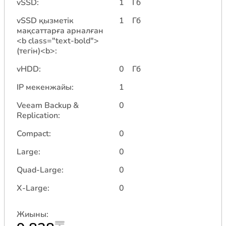
vSSD
:
1
Гб
vSSD қызметік
1
Гб
мақсаттарға арналған
<b class="text-bold">
(тегін)<b>
:
vHDD
:
0
Гб
IP мекенжайы
:
1
Veeam Backup &
0
Replication
:
Compact:
0
Large:
0
Quad-Large:
0
X-Large:
0
Жиыны: