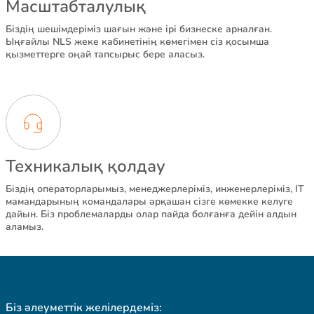
Масштабталулық
Біздің шешімдеріміз шағын және ірі бизнеске арналған.
Ыңғайлы NLS жеке кабинетінің көмегімен сіз қосымша
қызметтерге оңай тапсырыс бере аласыз.
Техникалық қолдау
Біздің операторларымыз, менеджерлеріміз, инженерлеріміз, IT
мамандарының командалары әрқашан сізге көмекке келуге
дайын. Біз проблемаларды олар пайда болғанға дейін алдын
аламыз.
Біз әлеуметтік желілердеміз: