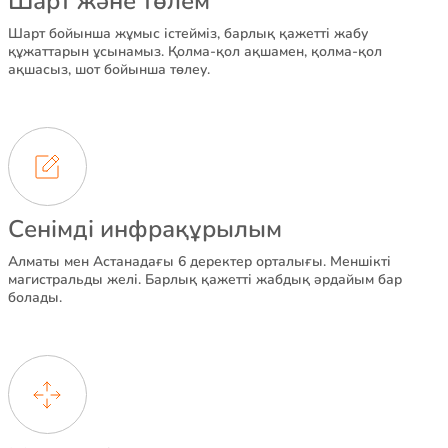
Шарт және төлем
Шарт бойынша жұмыс істейміз, барлық қажетті жабу
құжаттарын ұсынамыз. Қолма-қол ақшамен, қолма-қол
ақшасыз, шот бойынша төлеу.
Сенімді инфрақұрылым
Алматы мен Астанадағы 6 деректер орталығы. Меншікті
магистральды желі. Барлық қажетті жабдық әрдайым бар
болады.