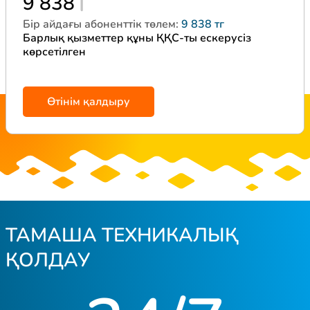
9 838
Бір айдағы абоненттік төлем:
9 838 тг
Барлық қызметтер құны ҚҚС-ты ескерусіз
көрсетілген
Өтінім қалдыру
ТАМАША ТЕХНИКАЛЫҚ
ҚОЛДАУ