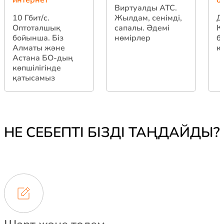
Виртуалды АТС.
10 Гбит/с.
Жылдам, сенімді,
Д
Оптоталшық
сапалы. Әдемі
Қ
бойынша. Біз
нөмірлер
б
Алматы және
қ
Астана БО-дың
көпшілігінде
қатысамыз
НЕ СЕБЕПТІ БІЗДІ ТАҢДАЙДЫ?