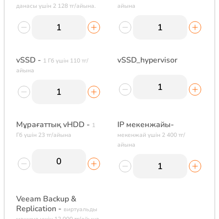
данасы үшін 2 128 тг/айына.
айына
vSSD -
vSSD_hypervisor
1 Гб үшін 110 тг/
айына
Мұрағаттық vHDD -
IP мекенжайы-
1
Гб үшін 23 тг/айына
мекенжай үшін 2 400 тг/
айына
Veeam Backup &
Replication -
виртуальды