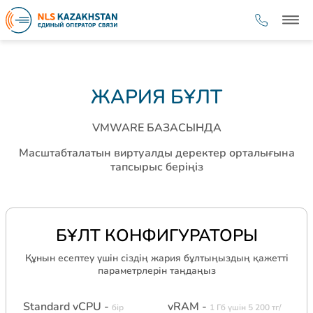
ЖАРИЯ БҰЛТ
VMWARE БАЗАСЫНДА
Масштабталатын виртуалды деректер орталығына
тапсырыс беріңіз
БҰЛТ КОНФИГУРАТОРЫ
Құнын есептеу үшін сіздің жария бұлтыңыздың қажетті
параметрлерін таңдаңыз
Standard vCPU -
vRAM -
бір
1 Гб үшін 5 200 тг/