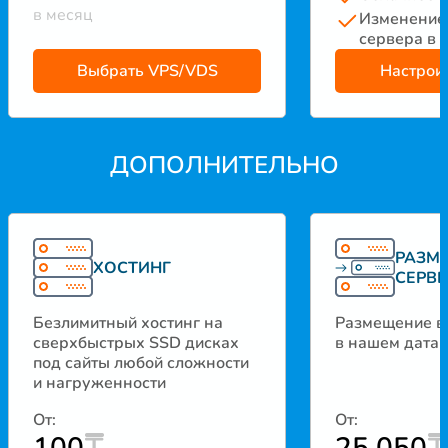
в месяц
Изменение
сервера в 
Выбрать VPS/VDS
Настрои
ДОПОЛНИТЕЛЬНО
РАЗМ
ХОСТИНГ
СЕРВЕ
Безлимитный хостинг на
Размещение в
сверхбыстрых SSD дисках
в нашем дата 
под сайты любой сложности
и нагруженности
От:
От: