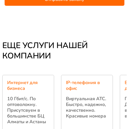
ЕЩЕ УСЛУГИ НАШЕЙ
КОМПАНИИ
Интернет для
IP-телефония в
В
бизнеса
офис
д
10 Гбит/с.
По
Виртуальная АТС.
Г
оптоволокну.
Быстро, надежно,
Д
Присутсвуем в
качественно.
в
большинстве БЦ
Красивые номера
в
Алматы и Астаны