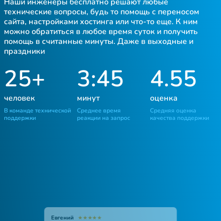
Наши инженеры бесплатно решают любые
технические вопросы, будь то помощь с переносом
сайта, настройками хостинга или что-то еще. К ним
можно обратиться в любое время суток и получить
помощь в считанные минуты. Даже в выходные и
праздники
25+
3:45
4.55
человек
минут
оценка
В команде технической
Среднее время
Средняя оценка
поддержки
реакции на запрос
качества поддержки
Евгений
★
★
★
★
★
Ирина
Антон
★
★
★
★
★
★
★
★
★
★