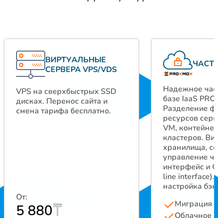
ВИРТУАЛЬНЫЕ
ЧАСТ
СЕРВЕРА VPS/VDS
Надежное час
VPS на сверхбыстрых SSD
базе IaaS PR
дисках. Перенос сайта и
Разделение ф
смена тарифа бесплатно.
ресурсов серв
VM, контейнер
кластеров. Ви
хранилища, се
управление ч
интерфейс и C
line interface)
настройка бэк
От:
Миграция в
5 880
Облачное 