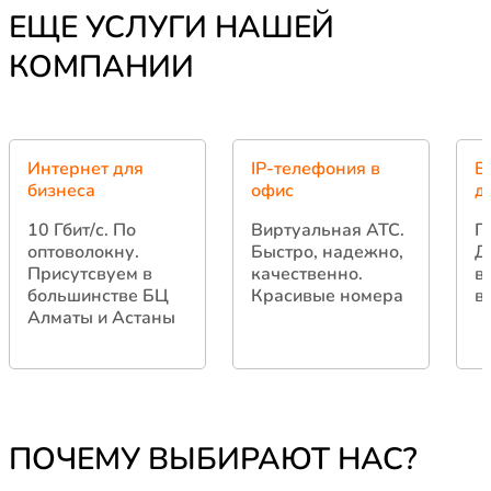
ЕЩЕ УСЛУГИ НАШЕЙ
КОМПАНИИ
Интернет для
IP-телефония в
В
бизнеса
офис
д
10 Гбит/с.
По
Виртуальная АТС.
Г
оптоволокну.
Быстро, надежно,
Д
Присутсвуем в
качественно.
в
большинстве БЦ
Красивые номера
в
Алматы и Астаны
ПОЧЕМУ ВЫБИРАЮТ НАС?